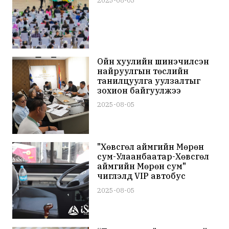
2025-08-05
Ойн хуулийн шинэчилсэн
найруулгын төслийн
танилцуулга уулзалтыг
зохион байгуулжээ
2025-08-05
"Хөвсгөл аймгийн Мөрөн
сум-Улаанбаатар-Хөвсгөл
аймгийн Мөрөн сум"
чиглэлд VIP автобус
иргэдэд үйлчилж эхэллээ
2025-08-05