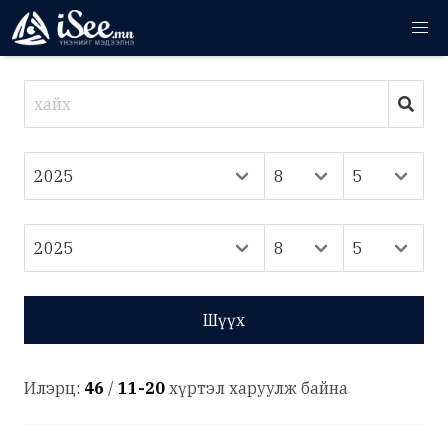
Шүүх
Илэрц:
46
/
11-20
хүртэл харуулж байна