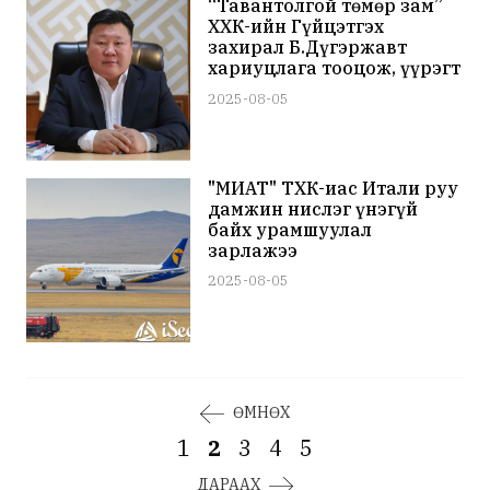
“Тавантолгой төмөр зам”
ХХК-ийн Гүйцэтгэх
захирал Б.Дүгэржавт
хариуцлага тооцож, үүрэгт
ажлаас нь чөлөөлжээ
2025-08-05
"МИАТ" ТӨХК-иас Итали руу
дамжин нислэг үнэгүй
байх урамшуулал
зарлажээ
2025-08-05
ӨМНӨХ
1
2
3
4
5
ДАРААХ