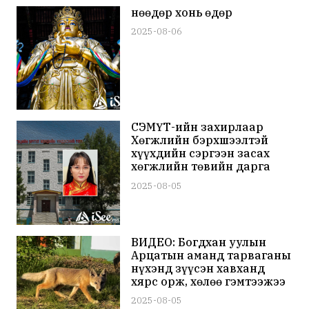
Өнөөдөр хонь өдөр
2025-08-06
СЭМҮТ-ийн захирлаар
Хөгжлийн бэрхшээлтэй
хүүхдийн сэргээн засах
хөгжлийн төвийн дарга
Г.Ууганцэцэгийг томилжээ
2025-08-05
ВИДЕО: Богдхан уулын
Арцатын аманд тарваганы
нүхэнд зүүсэн хавханд
хярс орж, хөлөө гэмтээжээ
2025-08-05