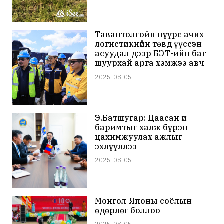
Тавантолгойн нүүрс ачих
логистикийн төвд үүссэн
асуудал дээр БЭТ-ийн баг
шуурхай арга хэмжээ авч
эхэлжээ
2025-08-05
Э.Батшугар: Цаасан и-
баримтыг халж бүрэн
цахимжуулах ажлыг
эхлүүллээ
2025-08-05
Монгол-Японы соёлын
өдөрлөг боллоо