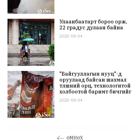
залилсан
Улаанбаатарт бороо орж,
22 градус дулаан байна
2025-08-04
"Байгууллагын нууц"-д
оруулаад байсан шахмал
түлшний орц, технологитой
холбоотой баримт бичгийг
нууцаас гаргахаар
2025-08-04
Тагнуулд ханджээ
ӨМНӨХ