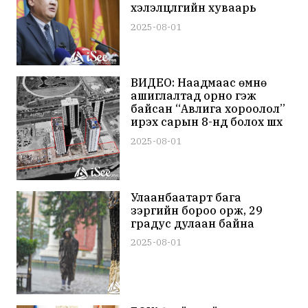
хэлэлцүүлгийн хуваарь
гарлаа
2025-08-01
ВИДЕО: Наадмаас өмнө
ашиглалтад орно гэж
байсан “Авлига хороолол”
ирэх сарын 8-нд болох шүүх
хурлаас шалтгаалан
2025-08-01
ашиглалтад орох хугацаа
нь хойшилжээ
Улаанбаатарт бага
зэргийн бороо орж, 29
градус дулаан байна
2025-08-01