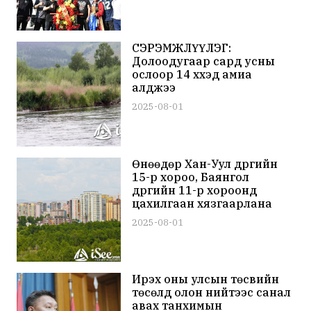
СЭРЭМЖЛҮҮЛЭГ:
Долоодугаар сард усны
ослоор 14 хүүхэд амиа
алджээ
2025-08-01
Өнөөдөр Хан-Уул дүүргийн
15-р хороо, Баянгол
дүүргийн 11-р хороонд
цахилгаан хязгаарлана
2025-08-01
Ирэх оны улсын төсвийн
төсөлд олон нийтээс санал
авах танхимын