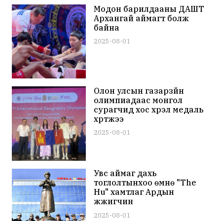
Модон барилдааны ДАШТ
Архангай аймагт болж
байна
2025-08-01
Олон улсын газарзүйн
олимпиадаас монгол
сурагчид хос хүрэл медаль
хүртжээ
2025-08-01
Увс аймаг дахь
тоглолтынхоо өмнө "The
Hu" хамтлаг Ардын
жүжигчин
Г.Түмэндэмбэрэлийн
2025-08-01
хөшөөнд хүндэтгэл үзүүллээ