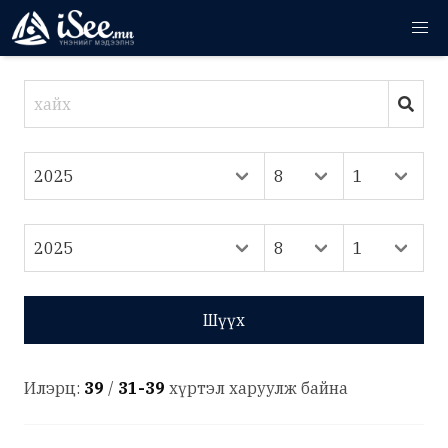
Шүүх
Илэрц:
39
/
31-39
хүртэл харуулж байна