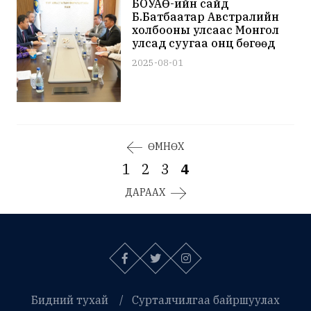
БОУАӨ-ийн сайд
Б.Батбаатар Австралийн
холбооны улсаас Монгол
улсад суугаа онц бөгөөд
бүрэн эрхт элчин сайд ноён
2025-08-01
Лео Зэн тэргүүтэй
төлөөлөгчдийг хүлээн авч
уулзлаа
ӨМНӨХ
1
2
3
4
ДАРААХ
Бидний тухай
Сурталчилгаа байршуулах