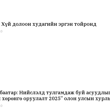
 Хүй долоон худагийн эргэн тойронд
10
баатар: Нийслэлд тулгамдаж буй асуудлы
 хөрөнгө оруулалт 2025” олон улсын хурл
10