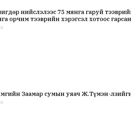
Өчигдөр нийслэлээс 75 мянга гаруй тээврий
нга орчим тээврийн хэрэгсэл хотоос гарса
10
ймгийн Заамар сумын уяач Ж.Түмэн-Өлзийг
10