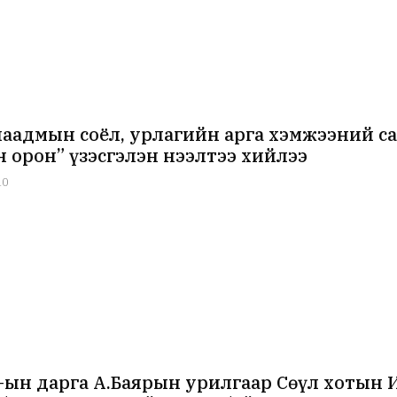
наадмын соёл, урлагийн арга хэмжээний с
н орон” үзэсгэлэн нээлтээ хийлээ
10
ын дарга А.Баярын урилгаар Сөүл хотын 