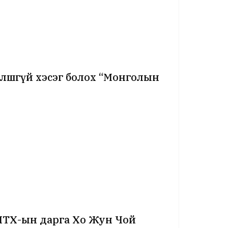
алшгүй хэсэг болох “Монголын
ИТХ-ын дарга Хо Жун Чой