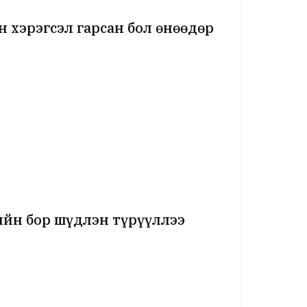
н хэрэгсэл гарсан бол өнөөдөр
н
ийн бор шүдлэн түрүүллээ