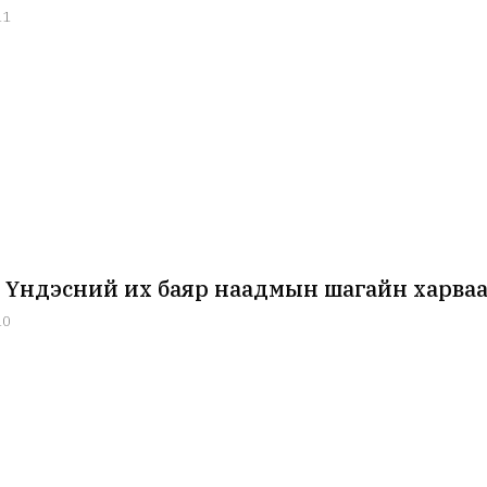
11
 Үндэсний их баяр наадмын шагайн харва
10