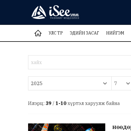
УЛС ТӨР
ЭДИЙН ЗАСАГ
НИЙГЭМ
Илэрц:
39
/
1-10
хүртэл харуулж байна
Өнөөд