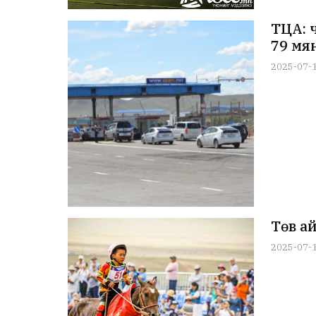
ТЦА: 
79 мя
2025-07-
Төв а
2025-07-