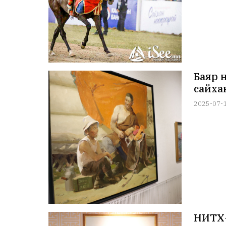
Баяр 
сайха
2025-07-
НИТХ-