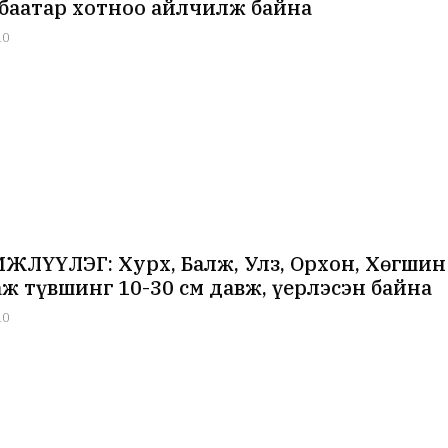
баатар хотноо айлчилж байна
10
ЖЛҮҮЛЭГ: Хурх, Балж, Улз, Орхон, Хөгшин
ж түвшинг 10-30 см давж, үерлэсэн байна
10