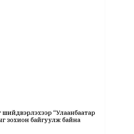
г шийдвэрлэхээр “Улаанбаатар
ыг зохион байгуулж байна