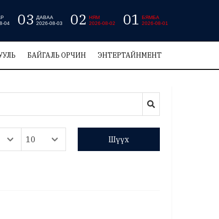
03
02
01
АР
ДАВАА
НЯМ
БЯМБА
8-04
2026-08-03
2026-08-02
2026-08-01
УУЛЬ
БАЙГАЛЬ ОРЧИН
ЭНТЕРТАЙНМЕНТ
Шүүх