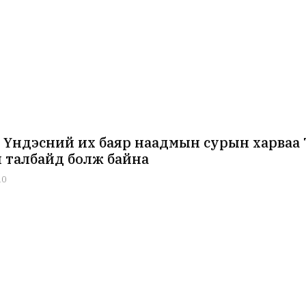
 Үндэсний их баяр наадмын сурын харваа 
 талбайд болж байна
10