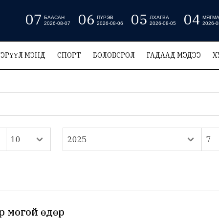
07
06
05
04
БААСАН
ПҮРЭВ
ЛХАГВА
МЯГМ
2026-08-07
2026-08-06
2026-08-05
2026-0
ЭРҮҮЛ МЭНД
СПОРТ
БОЛОВСРОЛ
ГАДААД МЭДЭЭ
Х
өр могой өдөр