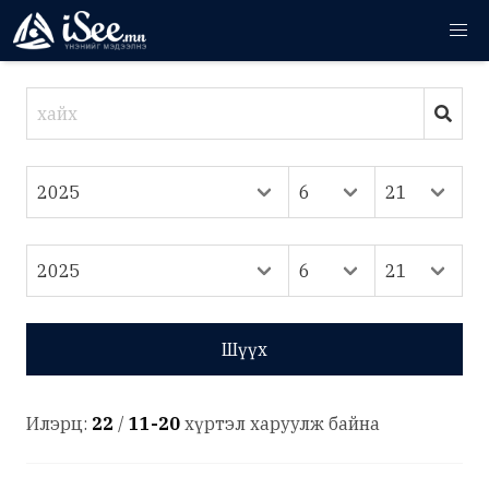
Шүүх
Илэрц:
22
/
11-20
хүртэл харуулж байна