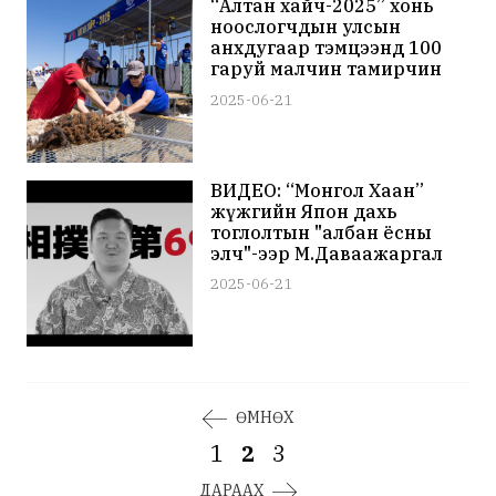
“Алтан хайч-2025” хонь
ноослогчдын улсын
анхдугаар тэмцээнд 100
гаруй малчин тамирчин
оролцож байна
2025-06-21
ВИДЕО: “Монгол Хаан”
жүжгийн Япон дахь
тоглолтын "албан ёсны
элч"-ээр М.Даваажаргал
сонгогджээ
2025-06-21
ӨМНӨХ
1
2
3
ДАРААХ