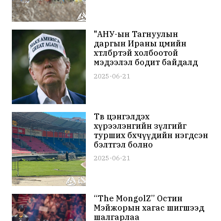
"АНУ-ын Тагнуулын
даргын Ираны цөмийн
хөтөлбөртэй холбоотой
мэдээлэл бодит байдалд
нийцээгүй" гэж Д.Трамп
2025-06-21
мэдэгджээ
Төв цэнгэлдэх
хүрээлэнгийн зүлгийг
турших бөхчүүдийн нэгдсэн
бэлтгэл болно
2025-06-21
“The MongolZ” Остин
Мэйжорын хагас шигшээд
шалгарлаа