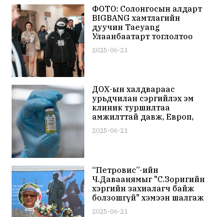
ФОТО: Солонгосын алдарт
BIGBANG хамтлагийн
дуучин Taeyang
Улаанбаатарт тоглолтоо
хийхээр өнөөдөр Монголд
2025-06-21
хүрэлцэн ирлээ
ДОХ-ын халдвараас
урьдчилан сэргийлэх эм
клиник туршилтаа
амжилттай давж, Европ,
Латин Америк, Азийн
2025-06-21
орнуудын хэрэглээнд
нэвтрүүлэхээр болжээ
“Петровис”-ийн
Ч.Даваанямыг "С.Зоригийн
хэргийн захиалагч байж
болзошгүй" хэмээн шалгаж
эхэлжээ
2025-06-21