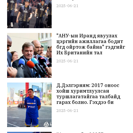
2025-06-21
"АНУ-ын Иранд явуулах
цэргийн ажиллагаа бодит
бөгөөд ойртож байна" гэдгийг
Их Британийн тал
анхааруулжээ
2025-06-21
Д.Дэлгэрням: 2017 оноос
хойш хуримтлуулсан
туршлагатайгаа талбайд
гарах болно. Гэхдээ би
Майкл Жордан, Леброн
2025-06-21
жеймс биш