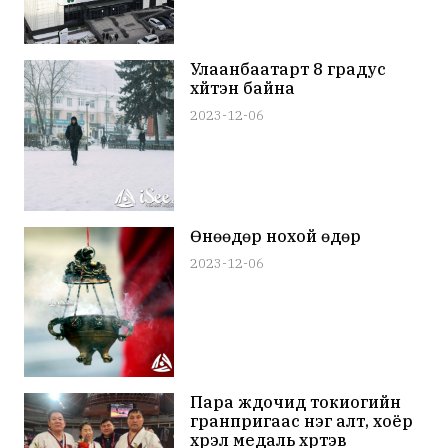
Улаанбаатарт 8 градус
хүйтэн байна
2023-12-06
Өнөөдөр нохой өдөр
2023-12-06
Пара жүдочид токиогийн
гранпригаас нэг алт, хоёр
хүрэл медаль хүртэв