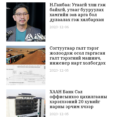
Н.Ганбаа: Утаагүй түлш гэж
байхгүй, утааг бууруулах
хамгийн зөв арга бол
дулаалах гэж хялбархан
үгээр хэлж болно
2023-12-06
Согтуугаар галт тэрэг
жолоодож осол гаргасан
галт тэрэгний машинч,
инженер нарт холбогдох
хэргийг шүүхэд шилжүүлжээ
2023-12-05
ХААН Банк Сөүл
оффисынхоо цахилгааны
хэрэглээний 20 хувийг
нарны эрчим хүчээр
хангаж байна
2023-12-05