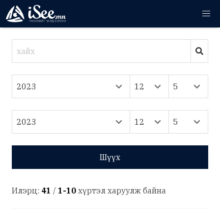
Шүүх
Илэрц:
41
/
1-10
хүртэл харуулж байна