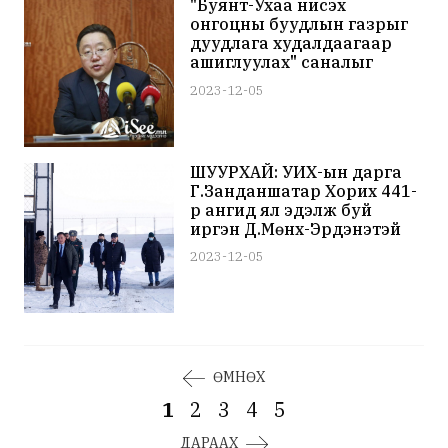
"Буянт-Ухаа нисэх
онгоцны буудлын газрыг
дуудлага худалдаагаар
ашиглуулах" саналыг
Ц.Элбэгдорж эсэргүүцэж,
2023-12-05
"Буянт-Ухааг үлдээ" гэж
мэдэгджээ
ШУУРХАЙ: УИХ-ын дарга
Г.Занданшатар Хорих 441-
р ангид ял эдэлж буй
иргэн Д.Мөнх-Эрдэнэтэй
биечлэн, очиж уулзжээ
2023-12-05
ӨМНӨХ
1
2
3
4
5
ДАРААХ