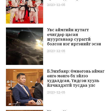
2023-12-05
Увс аймгийн нутагт
өчигдөр цасан
шуурганаар сураггүй
болсон нэг иргэнийг эсэн
мэнд олжээ
2023-12-05
Б.Энхбаяр: Өмнөговь аймаг
өнгө мөнгө бүх зүйлээ
худалдсан, Үндсэн хууль
үйлчилдэггүй тусдаа улс
болжээ /LIVE/
2023-12-05